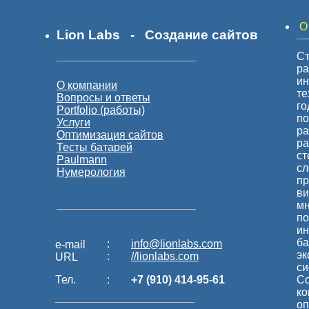
О
Lion Labs - Создание сайтов
Ст
ра
ин
О компании
те
Вопросы и ответы
го
Portfolio (работы)
по
Услуги
р
Оптимизация сайтов
ра
Тесты батарей
ст
Paulmann
сл
Нумерология
пр
ви
мн
по
ин
ба
:
info@lionlabs.com
e-mail
эк
:
//lionlabs.com
URL
си
Тел.
:
+7 (910) 414-95-61
Со
ко
оп