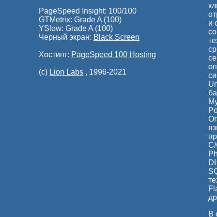
кл
PageSpeed Insight: 100/100
от
GTMetrix: Grade A (100)
и 
YSlow: Grade A (100)
с
Черный экран:
Black Screen
те
ср
Хостинг:
PageSpeed 100 Hosting
се
о
(c)
Lion Labs
, 1996-2021
си
Un
ба
M
Po
Or
я
п
C/
Ph
DH
SQ
те
Fl
др
В 